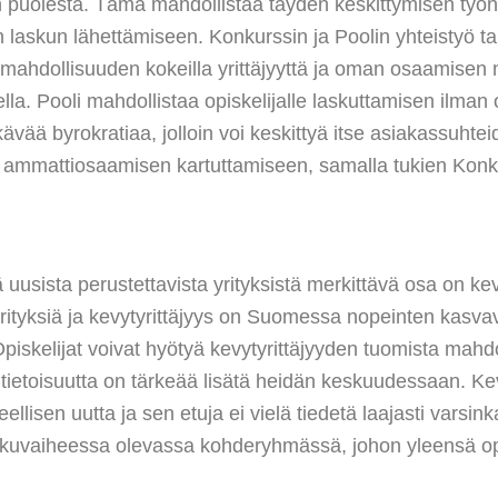
än puolesta. Tämä mahdollistaa täyden keskittymisen työ
n laskun lähettämiseen. Konkurssin ja Poolin yhteistyö ta
mahdollisuuden kokeilla yrittäjyyttä ja oman osaamisen
lla. Pooli mahdollistaa opiskelijalle laskuttamisen ilman
kävää byrokratiaa, jolloin voi keskittyä itse asiakassuhte
 ammattiosaamisen kartuttamiseen, samalla tukien Konk
ä uusista perustettavista yrityksistä merkittävä osa on kev
rityksiä ja kevytyrittäjyys on Suomessa nopeinten kasva
iskelijat voivat hyötyä kevytyrittäjyyden tuomista mahdo
tietoisuutta on tärkeää lisätä heidän keskuudessaan. Kev
eellisen uutta ja sen etuja ei vielä tiedetä laajasti varsin
kuvaiheessa olevassa kohderyhmässä, johon yleensä opi