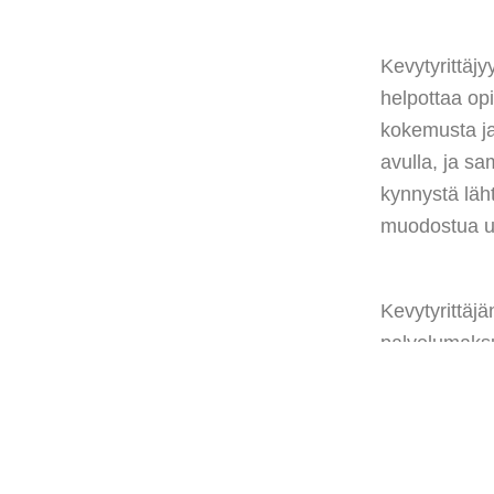
Kevytyrittäjy
helpottaa opi
kokemusta ja 
avulla, ja sa
kynnystä läh
muodostua uu
Kevytyrittäjä
palvelumaksu
Käyttämällä
palvelumaksus
veloittama p