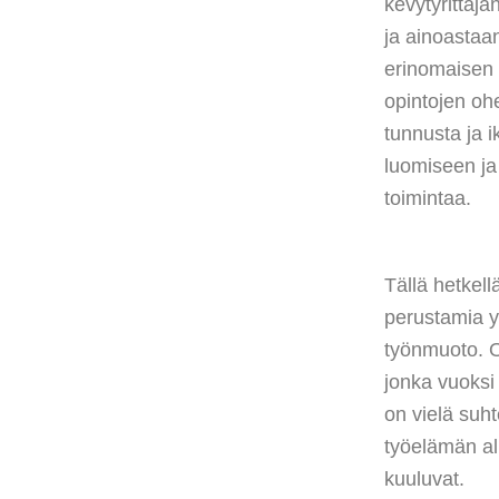
kevytyrittäj
ja ainoastaa
erinomaisen 
opintojen ohe
tunnusta ja i
luomiseen ja
toimintaa.
Tällä hetkell
perustamia y
työnmuoto. Op
jonka vuoksi 
on vielä suht
työelämän al
kuuluvat.