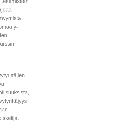
n tekemiseen
rjoaa
 myymistä
 omaa y-
iden
urssin
ytyrittäjien
va
llisuuksista,
ytyrittäjyys
kaan
skelijat