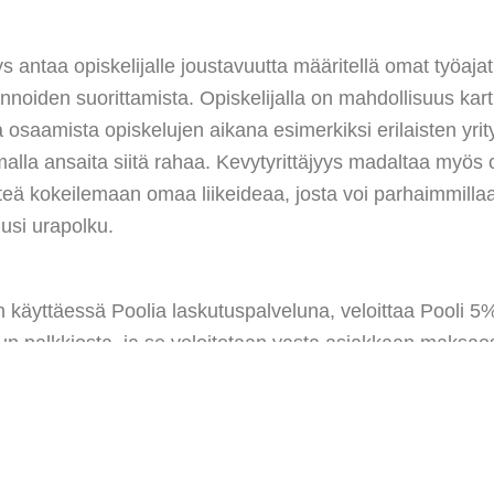
ys antaa opiskelijalle joustavuutta määritellä omat työaja
nnoiden suorittamista. Opiskelijalla on mahdollisuus kart
osaamista opiskelujen aikana esimerkiksi erilaisten yrit
malla ansaita siitä rahaa. Kevytyrittäjyys madaltaa myös 
teä kokeilemaan omaa liikeideaa, josta voi parhaimmilla
si urapolku.
n käyttäessä Poolia laskutuspalveluna, veloittaa Pooli 5
n palkkiosta, ja se veloitetaan vasta asiakkaan maksae
 koodia
Konkurssi20
, maksaa Pooli osan veloittamastaa
ta Konkurssille. Yrittäjältä ei siis peritä enempää kuluja
alvelumaksu.