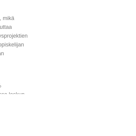
t, mikä
uttaa
ysprojektien
opiskelijan
an
%
ssa laskun.
n
, kuin Poolin